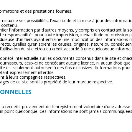
formations et des prestations fournies.
eux de ses possibilités, l’exactitude et la mise à jour des information
e contenu.
e vérifier l’information par d’autres moyens, y compris en contactant la so
 responsabilité : pour toute imprécision, inexactitude ou omission por
leuse d’un tiers ayant entraîné une modification des informations mise
cts, qu’elles qu’en soient les causes, origines, nature ou conséque
 l’utilisation du site et/ou du crédit accordé à une quelconque infor
propriété intellectuelle sur les documents contenus dans le site et cha
urnisseurs, ceux-ci ne concédant aucune licence, ni aucun droit que ce
ite est seulement autorisée à des fins exclusives d’informations pour
 étant expressément interdite.
nt à leurs compagnies respectives.
pages de ce site sont la propriété de leur marque respective.
SONNELLES
ecueillir proviennent de l’enregistrement volontaire d’une adresse cou
un point quelconque. Ces informations ne sont jamais communiquées 