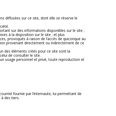
s diffusées sur ce site, dont elle se réserve le
ciété.
tant sur des informations disponibles sur le site ;
s à la disposition sur le site ; et plus
nces, provoqués à raison de l’accès de quiconque au
mation provenant directement ou indirectement de ce
cun des éléments créés pour ce site sont la
lui de consulter le site.
 un usage personnel et privé, toute reproduction et
rriel fournie par l’internaute, lui permettant de
à des tiers.