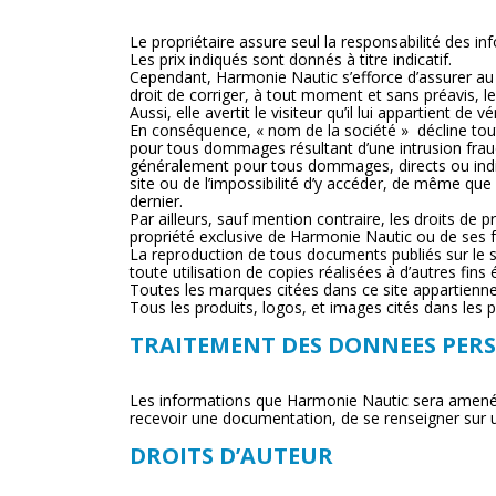
Le propriétaire assure seul la responsabilité des in
Les prix indiqués sont donnés à titre indicatif.
Cependant, Harmonie Nautic s’efforce d’assurer au mi
droit de corriger, à tout moment et sans préavis, l
Aussi, elle avertit le visiteur qu’il lui appartient d
En conséquence, « nom de la société » décline toute
pour tous dommages résultant d’une intrusion fraudu
généralement pour tous dommages, directs ou indire
site ou de l’impossibilité d’y accéder, de même que
dernier.
Par ailleurs, sauf mention contraire, les droits de 
propriété exclusive de Harmonie Nautic ou de ses fo
La reproduction de tous documents publiés sur le s
toute utilisation de copies réalisées à d’autres fins
Toutes les marques citées dans ce site appartienne
Tous les produits, logos, et images cités dans les 
TRAITEMENT DES DONNEES PER
Les informations que Harmonie Nautic sera amené à r
recevoir une documentation, de se renseigner sur 
DROITS D’AUTEUR