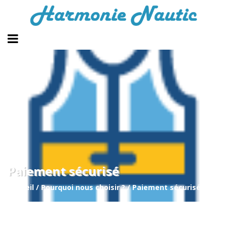
Paiement sécurisé
Accueil
/
Pourquoi nous choisir ?
/
Paiement sécurisé